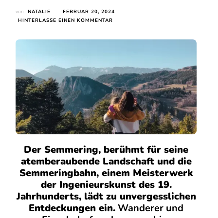
von
NATALIE
FEBRUAR 20, 2024
ZU
HINTERLASSE EINEN KOMMENTAR
20
SCHILLING
BLICK
VOM
WOLFSBERGKOGEL
–
KLEINE
BAHNWANDERUNG
Der Semmering, berühmt für seine
atemberaubende Landschaft und die
Semmeringbahn, einem Meisterwerk
der Ingenieurskunst des 19.
Jahrhunderts, lädt zu unvergesslichen
Entdeckungen ein.
Wanderer und