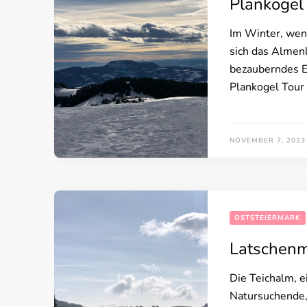
Plankogel
Im Winter, wenn
sich das Almen
bezauberndes Er
Plankogel Tour
NOVEMBER 7, 2023
OSTSTEIERMARK
Latschenm
Die Teichalm, e
Natursuchende,