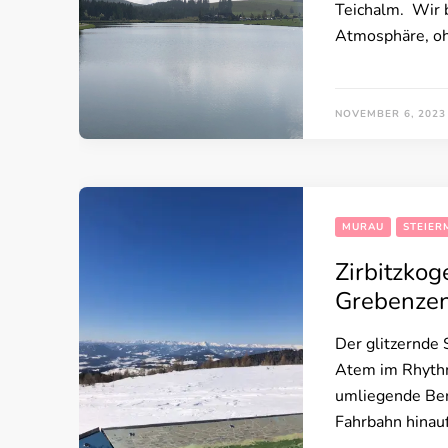
Teichalm. Wir 
Atmosphäre, oh
NOVEMBER 6, 2023
MURAU
STEIER
Zirbitzko
Grebenze
Der glitzernde 
Atem im Rhythm
umliegende Ber
Fahrbahn hinau