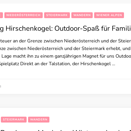
K
NIEDERÖSTERREICH
STEIERMARK
WANDERN
WIENER ALPEN
 Hirschenkogel: Outdoor-Spaß für Famil
euer an der Grenze zwischen Niederösterreich und der Steierm
enze zwischen Niederösterreich und der Steiermark erhebt, u
e Lage macht ihn zu einem ganzjährigen Magnet für uns Outdo
Spielplatz Direkt an der Talstation, der Hirschenkogel …
3
STEIERMARK
WANDERN