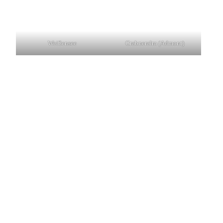
Weißensee
Grabneralm (Admont)