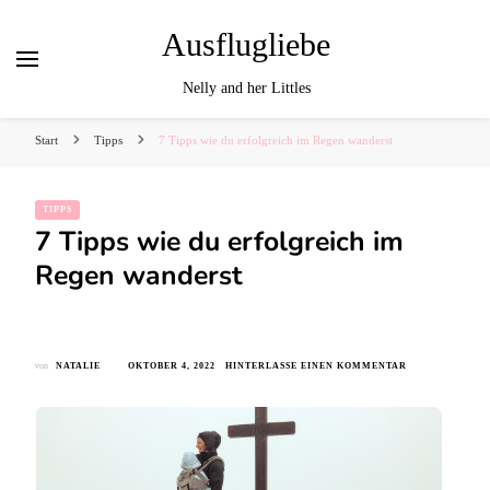
Ausflugliebe
Nelly and her Littles
Start
Tipps
7 Tipps wie du erfolgreich im Regen wanderst
TIPPS
7 Tipps wie du erfolgreich im
Regen wanderst
ZU
von
NATALIE
OKTOBER 4, 2022
HINTERLASSE EINEN KOMMENTAR
7
TIPPS
WIE
DU
ERFOLGREICH
IM
REGEN
WANDERST