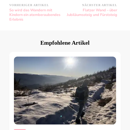
VORHERIGER ARTIKEL
NÄCHSTER ARTIKEL
Beitragsnavigation
So wird das Wandern mit
Flatzer Wand – über
Kindern ein atemberaubendes
Jubiläumssteig und Fürststeig
Erlebnis
Empfohlene Artikel