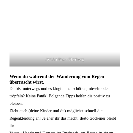
Auf der Rax – Thörlweg
Wenn du während der Wanderung vom Regen
überrascht wirst.
Du bist unterwegs und es fängt an zu schütten, nieseln oder
tröpfeln? Keine Panik! Folgende Tipps helfen dir positiv zu
bleiben:
Zieht euch (deine Kinder und du) möglichst schnell die
Regenkleidung an! Je eher ihr das macht, desto trockener bleibt
ihr.
Verstau Handy und Kamera im Rucksack, am Besten in einem