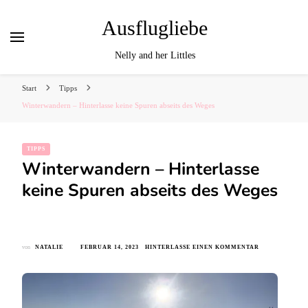
Ausflugliebe
Nelly and her Littles
Start
Tipps
Winterwandern – Hinterlasse keine Spuren abseits des Weges
TIPPS
Winterwandern – Hinterlasse
keine Spuren abseits des Weges
ZU
von
NATALIE
FEBRUAR 14, 2023
HINTERLASSE EINEN KOMMENTAR
WINTERWAND
–
HINTERLASSE
KEINE
SPUREN
ABSEITS